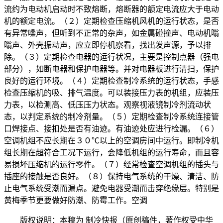
流约为电动机启动时不致熔断，熔断器的额定电流应大于电动
机的额定电流。（２）定期检查压缩机风机的运行状态，是否
有异常噪声，但听到不正常的杂声，如金属碰撞声、电动机嗡
嗡声、外壳振动声，应立即停机察看，找出发声源，予以排
除。（３）定期检查电器的运行状况，主要是控制点器（强电
部分），如断电器和保护电器等。并对电器板进行清扫，保护
良好的运行环境。（４）定期检查制冷系统的运行状态，手感
检查压缩机的吸、排气温度。可以装接压力表的机组，应装压
力表，以检测高、低压压力状态。观察视液镜制冷剂流动状
态，以判定系统的制冷剂量。（５）定期检查制冷系统连接管
口焊接点、接扣处是否有油迹。有油迹处应进行检漏。（６）
空调机组不应长期在３０℃以上的空调房间中运行。即制冷机
组长期在超符合工况下运行，会降低机组的运行寿命，而且容
易损坏压缩机的运行零件。（７）经常检查空调机组的插头与
插座的接触是否良好。（８）保持电气系统的干燥、清洁、防
止电气系统受潮而漏点。避免电器受潮而击穿绝缘层。特别是
黄梅季节更要做好防潮、防霉工作。空调
版权说明：本稿为 制冷快报（原创稿件，著作权受中华