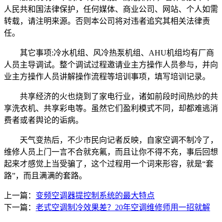
人民共和国法律保护，任何媒体、商业公司、网站、个人如需
转载，请注明来源。否则本公司将对违者追究其相关法律责
任。
其它事项:冷水机组、风冷热泵机组、AHU机组均有厂商
人员主导调试。整个调试过程邀请业主方操作人员参与，并向
业主方操作人员讲解操作流程等培训事项，填写培训记录。
共享经济的火也烧到了家电行业，诸如前段时间热炒的共
享洗衣机、共享彩电等。虽然它们盈利模式不同，却都难逃消
费者或者舆论的诟病。
天气变热后，不少市民向记者反映，自家空调不制冷了，
维修人员上门一言不合就充氟，而且让你不得不充，事后回想
起来才感觉上当受骗了，这个过程用一个词来形容，就是“套
路”，而且满满的套路。
上一篇：
变频空调器提控制系统的最大特点
下一篇：
老式空调制冷效果差？20年空调维修师用一招就解