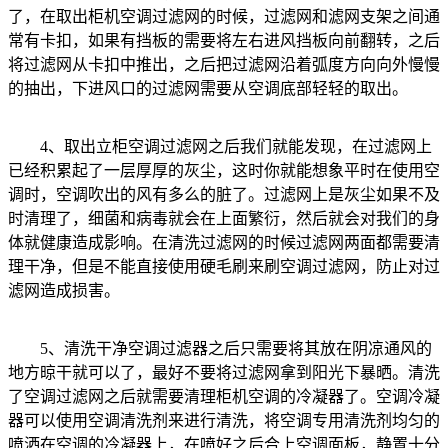
了，在取出柜机空调过滤网的时候，过滤网和滤网支架之间通
常有卡扣，如果有挡板的需要将左右进风挡板向前翻转，之后
将过滤网从卡扣中推出，之后把过滤网沿着弧度方向向外慢慢
的抽出，下进风口的过滤网需要从空调底部轻轻的取出。
4、取出立柜空调过滤网之后我们就能发现，在过滤网上
已经积累起了一层厚厚的灰尘，这时你就能想象平时在使用空
调时，空调吹出的风有多么的脏了。过滤网上是灰尘如果不及
时清理了，细菌和病毒就会在上面繁衍，然后就会对我们的身
体就健康造成影响。在清洗过滤网的时候过滤网两面都需要清
理干净，但是不能直接使用硬毛刷来刷空调过滤网，防止对过
滤网造成损害。
5、清洗干净空调过滤器之后只需要将其放在阴凉通风的
地方晾干就可以了，最好不要将过滤网拿到阳光下暴晒。清洗
了空调过滤网之后就需要清理柜机空调的冷凝器了。空调冷凝
器可以使用空调清洗剂来进行清洗，将空调专用清洗剂均匀的
喷洒在空调的冷凝器上，在喷好之后合上空调面板，静置十分