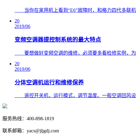
​ 当你在家用机上看到“E6”故障时，和格力四代多联机
20
2019/06
变频空调器提控制系统的最大特点
​ 要想做好变频空调的维修，必须要多看检修实例，为的
20
2019/06
分体空调机运行和维修保养
​ 遥控开关机，运行模式，调节温度。一般空调回风设定
服务热线：400-898-1819
联系邮箱：yacs@jljgdj.com